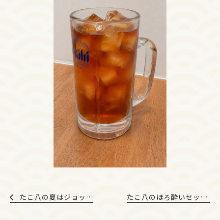
たこ八の夏はジョッキかき氷🍧
たこ八のほろ酔いセット