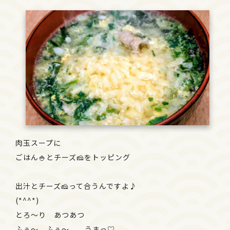
肉玉スープに
ごはん🍚とチーズ🧀をトッピング
出汁とチーズ🧀って合うんですよ♪
(*^^*)
とろ～り あつあつ
ふぅ～ ふぅ〜 うまっ♡