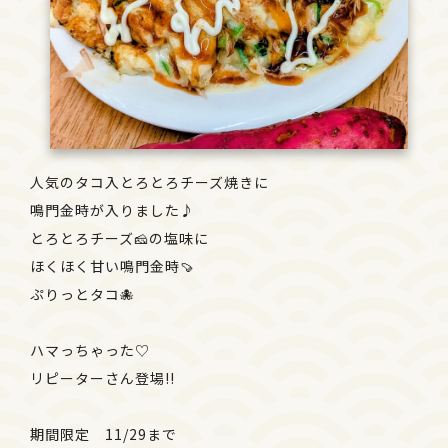
人気のタコ入とろとろチーズ焼きに
鳴門金時が入りました♪
とろとろチーズ🧀の塩味に
ほくほく甘い鳴門金時🍠
ぷりっとタコ🐙
ハマっちゃった♡
リピーターさん登場!!
期間限定 11/29まで